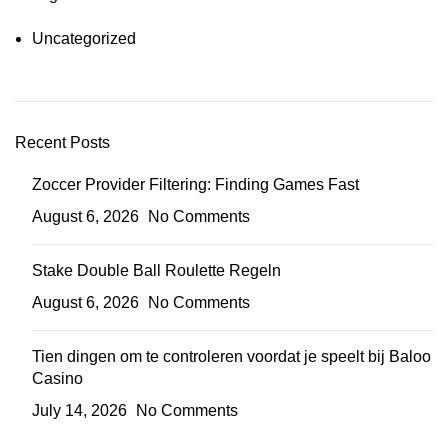
Uncategorized
Recent Posts
Zoccer Provider Filtering: Finding Games Fast
August 6, 2026
No Comments
Stake Double Ball Roulette Regeln
August 6, 2026
No Comments
Tien dingen om te controleren voordat je speelt bij Baloo
Casino
July 14, 2026
No Comments