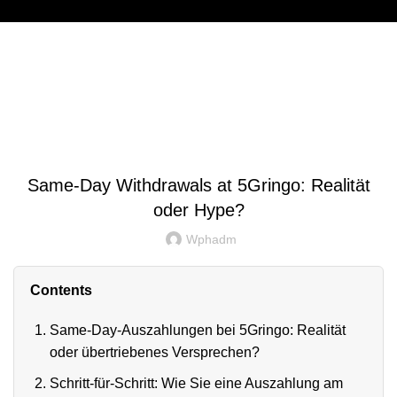
Blog
UNCATEGORIZED
Same-Day Withdrawals at 5Gringo: Realität
oder Hype?
Wphadm
Contents
Same-Day-Auszahlungen bei 5Gringo: Realität
oder übertriebenes Versprechen?
Schritt-für-Schritt: Wie Sie eine Auszahlung am