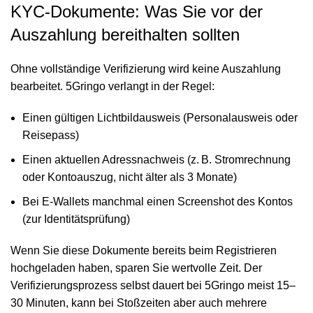
KYC-Dokumente: Was Sie vor der
Auszahlung bereithalten sollten
Ohne vollständige Verifizierung wird keine Auszahlung
bearbeitet. 5Gringo verlangt in der Regel:
Einen gültigen Lichtbildausweis (Personalausweis oder
Reisepass)
Einen aktuellen Adressnachweis (z. B. Stromrechnung
oder Kontoauszug, nicht älter als 3 Monate)
Bei E-Wallets manchmal einen Screenshot des Kontos
(zur Identitätsprüfung)
Wenn Sie diese Dokumente bereits beim Registrieren
hochgeladen haben, sparen Sie wertvolle Zeit. Der
Verifizierungsprozess selbst dauert bei 5Gringo meist 15–
30 Minuten, kann bei Stoßzeiten aber auch mehrere