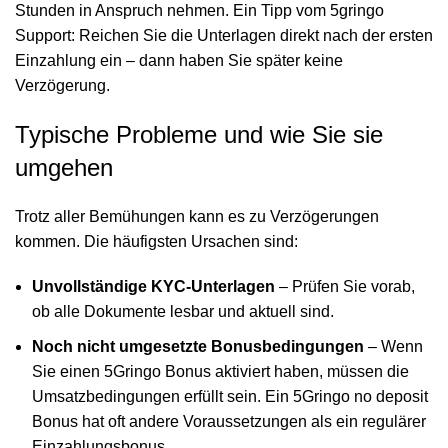
Stunden in Anspruch nehmen. Ein Tipp vom 5gringo
Support: Reichen Sie die Unterlagen direkt nach der ersten
Einzahlung ein – dann haben Sie später keine
Verzögerung.
Typische Probleme und wie Sie sie
umgehen
Trotz aller Bemühungen kann es zu Verzögerungen
kommen. Die häufigsten Ursachen sind:
Unvollständige KYC-Unterlagen
– Prüfen Sie vorab,
ob alle Dokumente lesbar und aktuell sind.
Noch nicht umgesetzte Bonusbedingungen
– Wenn
Sie einen 5Gringo Bonus aktiviert haben, müssen die
Umsatzbedingungen erfüllt sein. Ein 5Gringo no deposit
Bonus hat oft andere Voraussetzungen als ein regulärer
Einzahlungsbonus.