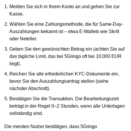
Melden Sie sich in Ihrem Konto an und gehen Sie zur
Kasse.
Wählen Sie eine Zahlungsmethode, die für Same-Day-
Auszahlungen bekannt ist – etwa E-Wallets wie Skrill
oder Neteller.
Geben Sie den gewünschten Betrag ein (achten Sie auf
das tägliche Limit, das bei 5Gringo oft bei 10.000 EUR
liegt).
Reichen Sie alle erforderlichen KYC-Dokumente ein,
bevor Sie den Auszahlungsantrag stellen (siehe
nächster Abschnitt).
Bestätigen Sie die Transaktion. Die Bearbeitungszeit
beträgt in der Regel 0–2 Stunden, wenn alle Unterlagen
vollständig sind.
Die meisten Nutzer bestätigen, dass 5Gringo